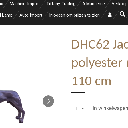
ux
Machine-Import
Tiffany-Trading
A Maritieme
Verkoop
d Lamp
Auto Import
Inloggen om prijzen te zien
DHC62 Ja
polyester 
110 cm
In winkelwage