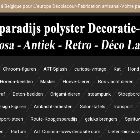
 á Belgique pour L’europe Décolacour-Fabrication artisanal-Voltre p
Chroom-figuren
ART-Splash
curiosa-vintage
Kat
Hond
Horeca-beelden
Masker
Hoeve-Dieren
Bos-Jacht dieren
raf
Beton-beelden
Origami-dieren
steampunk
Stoepbord
esign Figuren
Ambacht-artiesten
Salon-tafels
Transport
mport-steen
Route-Koopjesparadijs
geluks brengers
Spiritu
en
Parfum
Art. Curiosa- www.decosite.com
Diëten-bio-para