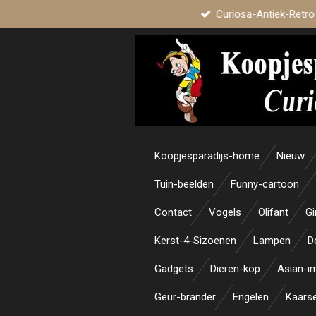
Curiosa-Antiek-Retro
Ga
direct
naar
de
hoofdinhoud
Koopjesparadijs-home
Nieuw.
Tuin-beelden
Funny-cartoon
Contact
Vogels
Olifant
Gi
Kerst-4-Sizoenen
Lampen
D
Gadgets
Dieren-kop
Asian-i
Geur-brander
Engelen
Kaars