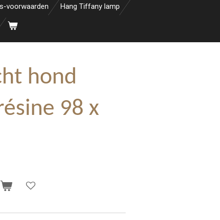
s-voorwaarden
Hang Tiffany lamp
cht hond
résine 98 x
n