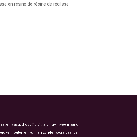
se en résine de résine de réglisse
aat en vraagt droogtijd uitharding+_ twee maand
ehoud van fouten en kunnen zonder voorafgaande