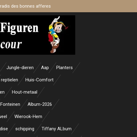
aradis des bonnes afferes
Jungle-dieren
Aap
Planters
reptielen
Huis-Comfort
en
Hout-metaal
Fonteinen
Album-2026
weel
Wierook-Hem
dise
schipping
Tiffany ALbum