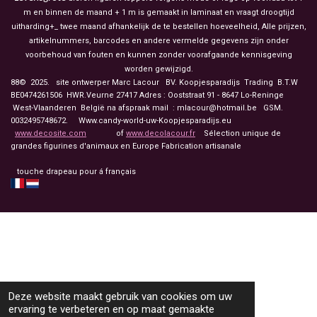
m en binnen de maand + 1 m is gemaakt in laminaat en vraagt droogtijd
uitharding+_ twee maand afhankelijk de te bestellen hoeveelheid, Alle prijzen,
artikelnummers, barcodes en andere vermelde gegevens zijn onder
voorbehoud van fouten en kunnen zonder voorafgaande kennisgeving
worden gewijzigd.
88© 2025. site ontwerper Marc Lacour BV. Koopjesparadijs Trading
B.T.W
BE0474261506 HWR.Veurne 27417
Adres : Ooststraat 91 - 8647 Lo-Reninge
West-Vlaanderen België na afspraak mail : mlacour@hotmail.be GSM.
0032495748672. Www.candy-world-uw-Koopjesparadijs.eu
www.decosite.com
of
www.decolacour.fr
Sélection unique de
grandes figurines d'animaux en Europe Fabrication artisanale
touche drapeau pour á français
Deze website maakt gebruik van cookies om uw
ervaring te verbeteren en op maat gemaakte