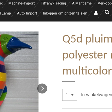
ux
Machine-Import
Tiffany-Trading
A Maritieme
Verkoop
d Lamp
Auto Import
Inloggen om prijzen te zien
Q5d pluim
polyester 
multicolo
In winkelwage