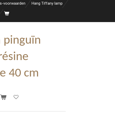
s-voorwaarden
Hang Tiffany lamp
 pinguïn
résine
re 40 cm
n