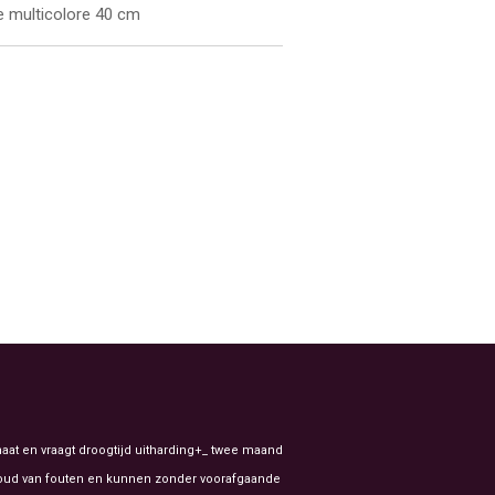
ne multicolore 40 cm
aat en vraagt droogtijd uitharding+_ twee maand
ehoud van fouten en kunnen zonder voorafgaande