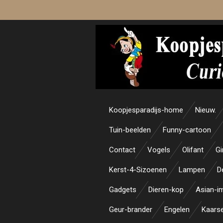
Ga
direct
naar
de
hoofdinhoud
Koopjesparadijs-home
Nieuw.
Tuin-beelden
Funny-cartoon
Contact
Vogels
Olifant
Gi
Kerst-4-Sizoenen
Lampen
D
Gadgets
Dieren-kop
Asian-i
Geur-brander
Engelen
Kaars