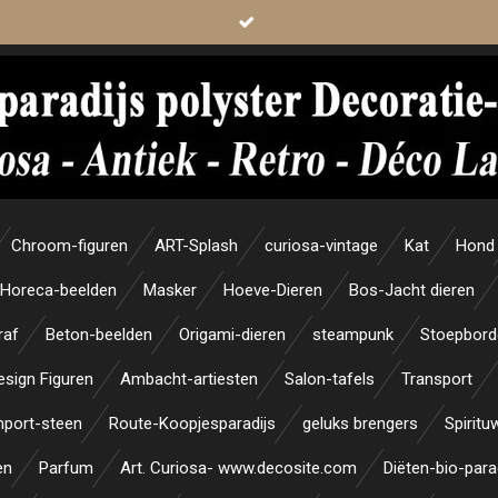
Chroom-figuren
ART-Splash
curiosa-vintage
Kat
Hond
Horeca-beelden
Masker
Hoeve-Dieren
Bos-Jacht dieren
raf
Beton-beelden
Origami-dieren
steampunk
Stoepbord
esign Figuren
Ambacht-artiesten
Salon-tafels
Transport
mport-steen
Route-Koopjesparadijs
geluks brengers
Spiritu
en
Parfum
Art. Curiosa- www.decosite.com
Diëten-bio-para