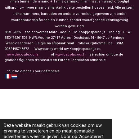
m en binnen de maand + 1 m is gemaakt in laminaat en vraagt droogtijd
uitharding+_ twee maand afhankelijk de te bestellen hoeveelheid, Alle prijzen,
artikelnummers, barcodes en andere vermelde gegevens zijn onder
voorbehoud van fouten en kunnen zonder voorafgaande kennisgeving
worden gewijzigd.
88© 2025. site ontwerper Marc Lacour BV. Koopjesparadijs Trading
B.T.W
BE0474261506 HWR.Veurne 27417
Adres : Ooststraat 91 - 8647 Lo-Reninge
West-Vlaanderen België na afspraak mail : mlacour@hotmail.be GSM.
0032495748672. Www.candy-world-uw-Koopjesparadijs.eu
www.decosite.com
of
www.decolacour.fr
Sélection unique de
grandes figurines d'animaux en Europe Fabrication artisanale
touche drapeau pour á français
Deze website maakt gebruik van cookies om uw
ervaring te verbeteren en op maat gemaakte
advertenties weer te geven. Door op ‘Accepteren’