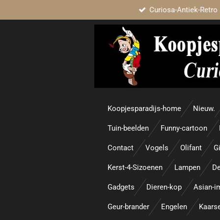
Curiosa-Antiek-Retro 
Ga
direct
naar
de
hoofdinhoud
Koopjesparadijs-home
Nieuw.
Tuin-beelden
Funny-cartoon
Contact
Vogels
Olifant
Gi
Kerst-4-Sizoenen
Lampen
De
Gadgets
Dieren-kop
Asian-i
Geur-brander
Engelen
Kaars