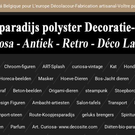
á Belgique pour L’europe Décolacour-Fabrication artisanal-Voltre p
Chroom-figuren
ART-Splash
curiosa-vintage
Kat
Hond
Horeca-beelden
Masker
Hoeve-Dieren
Bos-Jacht dieren
raf
Beton-beelden
Origami-dieren
steampunk
Stoepbor
sign Figuren
Ambacht-artiesten
Salon-tafels
Transport
mport-steen
Route-Koopjesparadijs
geluks brengers
Spirit
en
Parfum
Art. Curiosa- www.decosite.com
Diëten-bio-par