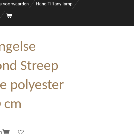
s-voorwaarden
Hang Tiffany lamp
ngelse
ond Streep
e polyester
0 cm
n