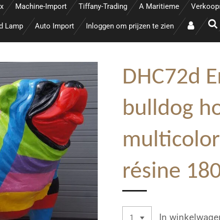
x
Machine-Import
Tiffany-Trading
A Maritieme
Verkoop
ed Lamp
Auto Import
Inloggen om prijzen te zien
DHC72d E
bulldog h
multicolor
résine 18
In winkelwage