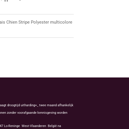
ais Chien Stripe Polyester multicolore
aagt droogtijd uitharding+_ twee maand afhankelijk
kunnen zonder voorafgaande kennisgeving worden
8647 Lo-Reninge West-Vlaanderen België na