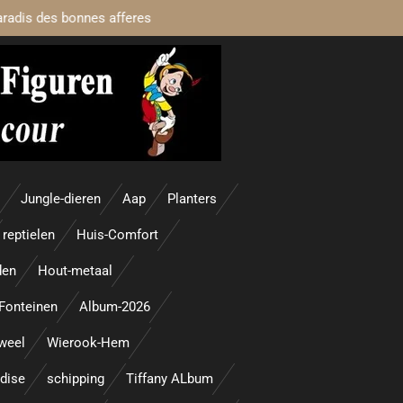
aradis des bonnes afferes
Jungle-dieren
Aap
Planters
reptielen
Huis-Comfort
den
Hout-metaal
Fonteinen
Album-2026
uweel
Wierook-Hem
adise
schipping
Tiffany ALbum