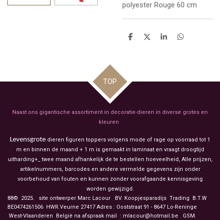
polyester Rouge 60 cm
D
D
S
D
e
e
h
e
l
e
a
l
e
l
r
e
n
e
n
TOP
Naast ons gigantische assortiment in decoratie-dieren in diverse grotes en
kleuren
Levensgrote
dieren figuren toppers volgens mode of rage op voorraad tot 1
m en binnen de maand + 1 m is gemaakt in laminaat en vraagt droogtijd
uitharding+_ twee maand afhankelijk de te bestellen hoeveelheid, Alle prijzen,
artikelnummers, barcodes en andere vermelde gegevens zijn onder
voorbehoud van fouten en kunnen zonder voorafgaande kennisgeving
worden gewijzigd.
88© 2025. site ontwerper Marc Lacour BV. Koopjesparadijs Trading
B.T.W
BE0474261506 HWR.Veurne 27417
Adres : Ooststraat 91 - 8647 Lo-Reninge
West-Vlaanderen België na afspraak mail : mlacour@hotmail.be GSM.