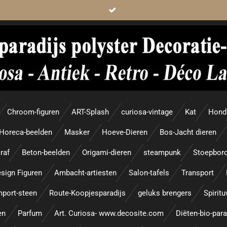
Chroom-figuren
ART-Splash
curiosa-vintage
Kat
Hond
Horeca-beelden
Masker
Hoeve-Dieren
Bos-Jacht dieren
raf
Beton-beelden
Origami-dieren
steampunk
Stoepbor
sign Figuren
Ambacht-artiesten
Salon-tafels
Transport
mport-steen
Route-Koopjesparadijs
geluks brengers
Spirit
en
Parfum
Art. Curiosa- www.decosite.com
Diëten-bio-par