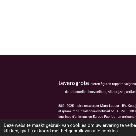
Levensgrote
dieren figuren toppers volgen
de te bestellen hoeveelheid, Alle prijzen, ar
88© 2025. site ontwerper Marc Lacour BV. Koop
afspraak mail : mlacour@hotmail.be GSM.
0032
figurines d'animaux en
Deze website maakt gebruik van cookies om uw ervaring te verbe
klikken, gaat u akkoord met het gebruik van alle cookies.