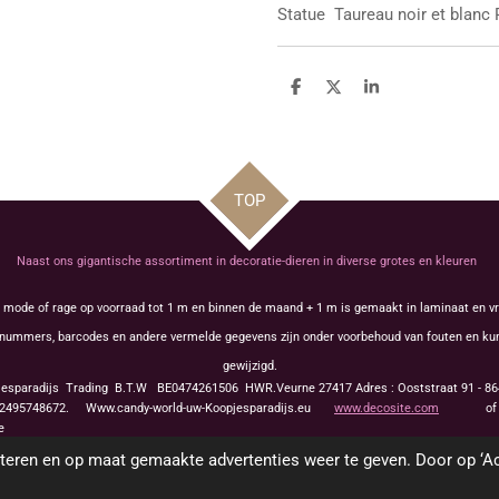
Statue
Taureau noir et blanc 
D
D
S
e
e
h
l
e
a
e
l
r
n
e
TOP
Naast ons gigantische assortiment in decoratie-dieren in diverse grotes en kleuren
s mode of rage op voorraad tot 1 m en binnen de maand + 1 m is gemaakt in laminaat en vr
tikelnummers, barcodes en andere vermelde gegevens zijn onder voorbehoud van fouten en 
gewijzigd.
jesparadijs Trading
B.T.W BE0474261506 HWR.Veurne 27417
Adres : Ooststraat 91 - 
495748672. Www.candy-world-uw-Koopjesparadijs.eu
www.decosite.com
o
 Europe Fabrication artisanale touche dr
teren en op maat gemaakte advertenties weer te geven. Door op ‘Ac