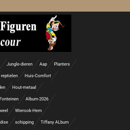
Jungle-dieren
Aap
Planters
reptielen
Huis-Comfort
den
Hout-metaal
Fonteinen
Album-2026
uweel
Wierook-Hem
adise
schipping
Tiffany ALbum