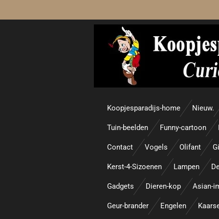
Ga
direct
naar
de
hoofdinhoud
Koopjesparadijs-home
Nieuw.
Tuin-beelden
Funny-cartoon
Contact
Vogels
Olifant
Gi
Kerst-4-Sizoenen
Lampen
De
Gadgets
Dieren-kop
Asian-i
Geur-brander
Engelen
Kaars