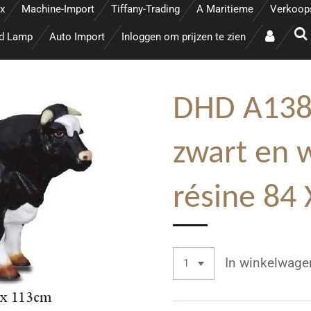
x
Machine-Import
Tiffany-Trading
A Maritieme
Verkoop
ed Lamp
Auto Import
Inloggen om prijzen te zien
DHD A1389
zwart en w
résine 84
In winkelwage