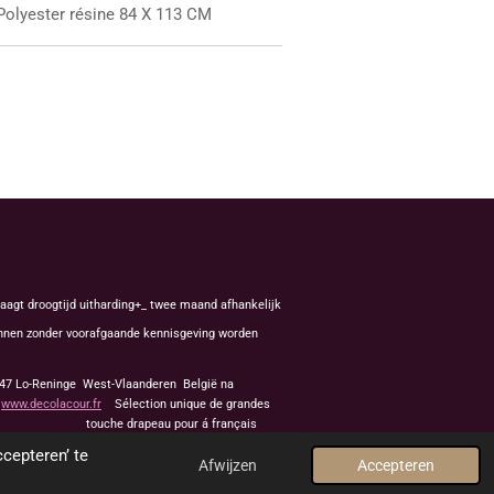
Polyester résine 84 X 113 CM
aagt droogtijd uitharding+_ twee maand afhankelijk
kunnen zonder voorafgaande kennisgeving worden
8647 Lo-Reninge West-Vlaanderen België na
f
www.decolacour.fr
Sélection unique de grandes
apeau pour á français
cepteren’ te
Afwijzen
Accepteren