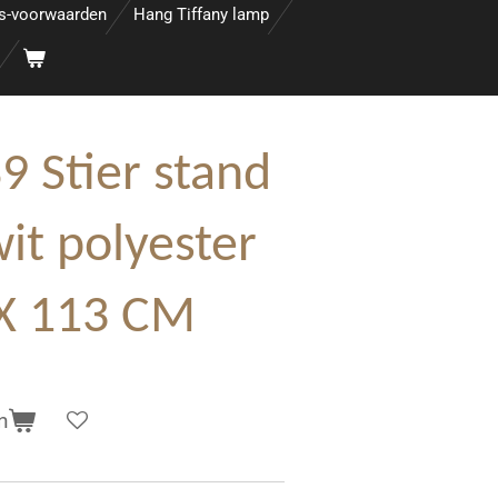
s-voorwaarden
Hang Tiffany lamp
 Stier stand
it polyester
 X 113 CM
n