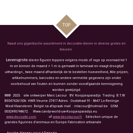
e
l
r
e
n
e
n
TOP
Naast ons gigantische assortiment in decoratie-dieren in diverse grotes en
kleuren
Levensgrote
dieren figuren toppers volgens mode of rage op voorraad tot 1
m en binnen de maand + 1 m is gemaakt in laminaat en vraagt droogtijd
uitharding+_ twee maand afhankelijk de te bestellen hoeveelheid, Alle prijzen,
artikelnummers, barcodes en andere vermelde gegevens zijn onder
voorbehoud van fouten en kunnen zonder voorafgaande kennisgeving
worden gewijzigd.
88© 2025. site ontwerper Marc Lacour BV. Koopjesparadijs Trading
B.T.W
BE0474261506 HWR.Veurne 27417
Adres : Ooststraat 91 - 8647 Lo-Reninge
West-Vlaanderen België na afspraak mail : mlacour@hotmail.be GSM.
0032495748672. Www.candy-world-uw-Koopjesparadijs.eu
www.decosite.com
of
www.decolacour.fr
Sélection unique de
grandes figurines d'animaux en Europe Fabrication artisanale
touche drapeau pour á français