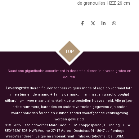
de grenouilles HZZ 26 cm
D
D
S
D
e
e
h
e
l
e
a
l
e
l
r
e
n
e
n
TOP
Naast ons gigantische assortiment in decoratie-dieren in diverse grotes en
kleuren
Levensgrote
dieren figuren toppers volgens mode of rage op voorraad tot 1
m en binnen de maand + 1 m is gemaakt in laminaat en vraagt droogtijd
uitharding+_ twee maand afhankelijk de te bestellen hoeveelheid, Alle prijzen,
artikelnummers, barcodes en andere vermelde gegevens zijn onder
voorbehoud van fouten en kunnen zonder voorafgaande kennisgeving
worden gewijzigd.
88© 2025. site ontwerper Marc Lacour BV. Koopjesparadijs Trading
B.T.W
BE0474261506 HWR.Veurne 27417
Adres : Ooststraat 91 - 8647 Lo-Reninge
West-Vlaanderen België na afspraak mail : mlacour@hotmail.be GSM.