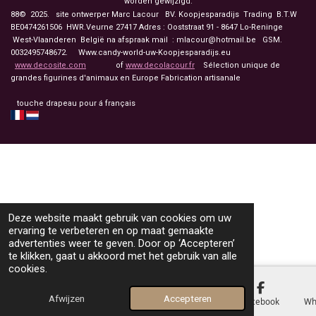
worden gewijzigd.
88© 2025. site ontwerper Marc Lacour BV. Koopjesparadijs Trading
B.T.W
BE0474261506 HWR.Veurne 27417
Adres : Ooststraat 91 - 8647 Lo-Reninge
West-Vlaanderen België na afspraak mail : mlacour@hotmail.be GSM.
0032495748672. Www.candy-world-uw-Koopjesparadijs.eu
www.decosite.com
of
www.decolacour.fr
Sélection unique de
grandes figurines d'animaux en Europe Fabrication artisanale
touche drapeau pour á français
Deze website maakt gebruik van cookies om uw
ervaring te verbeteren en op maat gemaakte
advertenties weer te geven. Door op ‘Accepteren’
te klikken, gaat u akkoord met het gebruik van alle
cookies.
Afwijzen
Accepteren
E-mailadres
Telefoonnummer
Kaart
Facebook
Wh