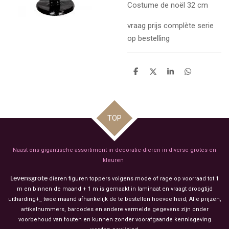
Costume de noël 32 cm
vraag prijs complète serie
op bestelling
D
D
S
D
e
e
h
e
l
e
a
l
e
l
r
e
n
e
n
TOP
Naast ons gigantische assortiment in decoratie-dieren in diverse grotes en
kleuren
Levensgrote
dieren figuren toppers volgens mode of rage op voorraad tot 1
m en binnen de maand + 1 m is gemaakt in laminaat en vraagt droogtijd
uitharding+_ twee maand afhankelijk de te bestellen hoeveelheid, Alle prijzen,
artikelnummers, barcodes en andere vermelde gegevens zijn onder
voorbehoud van fouten en kunnen zonder voorafgaande kennisgeving