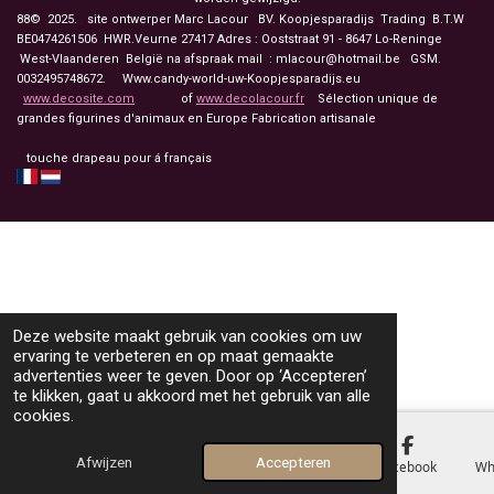
88© 2025. site ontwerper Marc Lacour BV. Koopjesparadijs Trading
B.T.W
BE0474261506 HWR.Veurne 27417
Adres : Ooststraat 91 - 8647 Lo-Reninge
West-Vlaanderen België na afspraak mail : mlacour@hotmail.be GSM.
0032495748672. Www.candy-world-uw-Koopjesparadijs.eu
www.decosite.com
of
www.decolacour.fr
Sélection unique de
grandes figurines d'animaux en Europe Fabrication artisanale
touche drapeau pour á français
Deze website maakt gebruik van cookies om uw
ervaring te verbeteren en op maat gemaakte
advertenties weer te geven. Door op ‘Accepteren’
te klikken, gaat u akkoord met het gebruik van alle
cookies.
Afwijzen
Accepteren
E-mailadres
Telefoonnummer
Kaart
Facebook
Wh