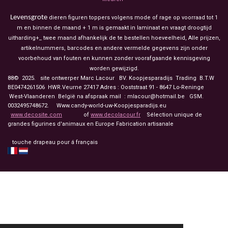
Levensgrote
dieren figuren toppers volgens mode of rage op voorraad tot 1
m en binnen de maand + 1 m is gemaakt in laminaat en vraagt droogtijd
uitharding+_ twee maand afhankelijk de te bestellen hoeveelheid, Alle prijzen,
artikelnummers, barcodes en andere vermelde gegevens zijn onder
voorbehoud van fouten en kunnen zonder voorafgaande kennisgeving
worden gewijzigd.
88© 2025. site ontwerper Marc Lacour BV. Koopjesparadijs Trading
B.T.W
BE0474261506 HWR.Veurne 27417
Adres : Ooststraat 91 - 8647 Lo-Reninge
West-Vlaanderen België na afspraak mail : mlacour@hotmail.be GSM.
0032495748672. Www.candy-world-uw-Koopjesparadijs.eu
www.decosite.com
of
www.decolacour.fr
Sélection unique de
grandes figurines d'animaux en Europe Fabrication artisanale
touche drapeau pour á français