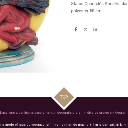
Statue
Curiosités Sorcière dan
polyester 50 cm
D
D
S
e
e
h
l
e
a
e
l
r
n
e
TOP
Naast ons gigantische assortiment in decoratie-dieren in diverse grotes en kleuren
ens mode of rage op voorraad tot 1 m en binnen de maand + 1 m is gemaakt in lamin