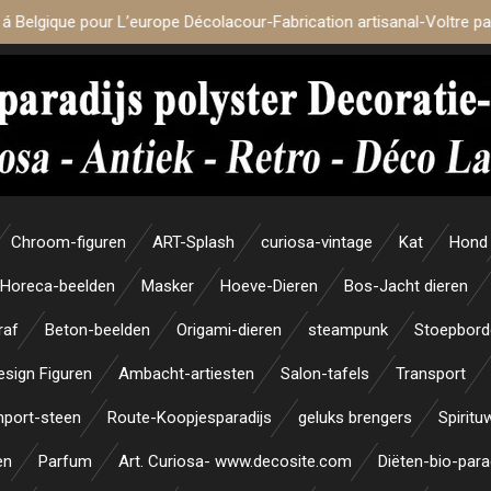
 á Belgique pour L’europe Décolacour-Fabrication artisanal-Voltre p
Chroom-figuren
ART-Splash
curiosa-vintage
Kat
Hond
Horeca-beelden
Masker
Hoeve-Dieren
Bos-Jacht dieren
raf
Beton-beelden
Origami-dieren
steampunk
Stoepbord
esign Figuren
Ambacht-artiesten
Salon-tafels
Transport
mport-steen
Route-Koopjesparadijs
geluks brengers
Spiritu
en
Parfum
Art. Curiosa- www.decosite.com
Diëten-bio-para