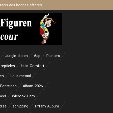
aradis des bonnes afferes
Jungle-dieren
Aap
Planters
reptielen
Huis-Comfort
en
Hout-metaal
Fonteinen
Album-2026
weel
Wierook-Hem
dise
schipping
Tiffany ALbum