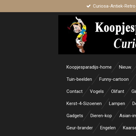
Curiosa-Antiek-Retro
Ga
direct
naar
de
hoofdinhoud
Koopjesparadijs-home
Nieuw.
Tuin-beelden
Funny-cartoon
Contact
Vogels
Olifant
Gi
Kerst-4-Sizoenen
Lampen
D
Gadgets
Dieren-kop
Asian-i
Geur-brander
Engelen
Kaars