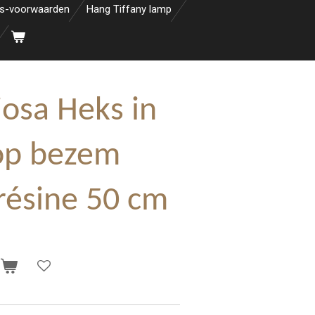
s-voorwaarden
Hang Tiffany lamp
osa Heks in
op bezem
 résine 50 cm
n