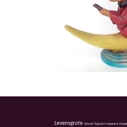
Levensgrote
dieren figuren toppers volg