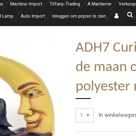
ux
Machine-Import
Tiffany-Trading
A Maritieme
Verkoop
d Lamp
Auto Import
Inloggen om prijzen te zien
ADH7 Curi
de maan 
polyester
In winkelwage