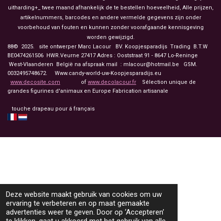
uitharding+_ twee maand afhankelijk de te bestellen hoeveelheid, Alle prijzen,
artikelnummers, barcodes en andere vermelde gegevens zijn onder
voorbehoud van fouten en kunnen zonder voorafgaande kennisgeving
worden gewijzigd.
88© 2025. site ontwerper Marc Lacour BV. Koopjesparadijs Trading
B.T.W
BE0474261506 HWR.Veurne 27417
Adres : Ooststraat 91 - 8647 Lo-Reninge
West-Vlaanderen België na afspraak mail : mlacour@hotmail.be GSM.
0032495748672. Www.candy-world-uw-Koopjesparadijs.eu
www.decosite.com
of
www.decolacour.fr
Sélection unique de
grandes figurines d'animaux en Europe Fabrication artisanale
touche drapeau pour á français
Deze website maakt gebruik van cookies om uw
ervaring te verbeteren en op maat gemaakte
advertenties weer te geven. Door op ‘Accepteren’