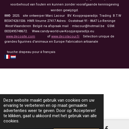
voorbehoud van fouten en kunnen zonder voorafgaande kennisgeving
worden gewijzigd.
88© 2025. site ontwerper Marc Lacour BV. Koopjesparadijs Trading
B.T.W
BE0474261506 HWR.Veurne 27417
Adres : Ooststraat 91 - 8647 Lo-Reninge
West-Vlaanderen België na afspraak mail : mlacour@hotmail.be GSM.
0032495748672. Www.candy-world-uw-Koopjesparadijs.eu
www.decosite.com
of
www.decolacour.fr
Sélection unique de
grandes figurines d'animaux en Europe Fabrication artisanale
touche drapeau pour á français
Deze website maakt gebruik van cookies om uw
ervaring te verbeteren en op maat gemaakte
advertenties weer te geven. Door op ‘Accepteren’
te klikken, gaat u akkoord met het gebruik van alle
cookies.