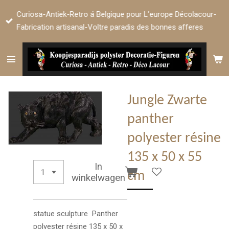
Ga
Curiosa-Antiek-Retro á Belgique pour L’europe Décolacour-
direct
Fabrication artisanal-Voltre paradis des bonnes afferes
naar
de
hoofdinhoud
Jungle Zwarte
panther
polyester résine
135 x 50 x 55
In
cm
winkelwagen
statue sculpture Panther
polyester résine 135 x 50 x