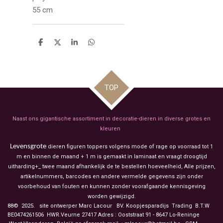
55 cm
D
D
S
D
e
e
h
e
l
e
a
l
e
l
r
e
n
e
n
TOP
Naast ons gigantische assortiment in decoratie-dieren in diverse grotes en
kleuren
Levensgrote
dieren figuren toppers volgens mode of rage op voorraad tot 1
m en binnen de maand + 1 m is gemaakt in laminaat en vraagt droogtijd
uitharding+_ twee maand afhankelijk de te bestellen hoeveelheid, Alle prijzen,
artikelnummers, barcodes en andere vermelde gegevens zijn onder
voorbehoud van fouten en kunnen zonder voorafgaande kennisgeving
worden gewijzigd.
88© 2025. site ontwerper Marc Lacour BV. Koopjesparadijs Trading
B.T.W
BE0474261506 HWR.Veurne 27417
Adres : Ooststraat 91 - 8647 Lo-Reninge